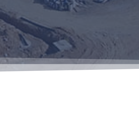
зрение
Петромакан Индастриз Д