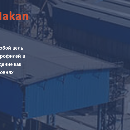
собой цель
профилей в
дение как
овнях.