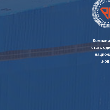
Компания
стать од
национ
нов