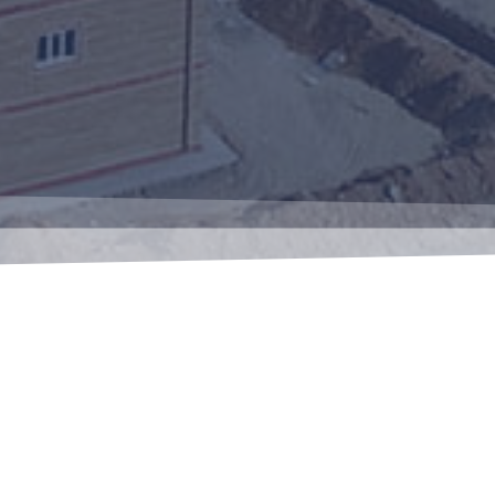
info {@} petromakan.com
Рабочие дни: суббота-четверг с 9:00 до 18:00
Компания 