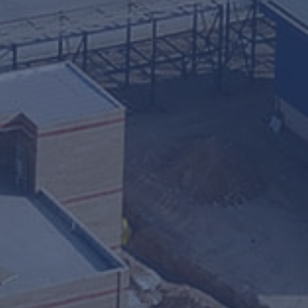
Тегеран, перекресток Аджудания, улица Мучеников Сабари
28111142 021 / 22099600 021