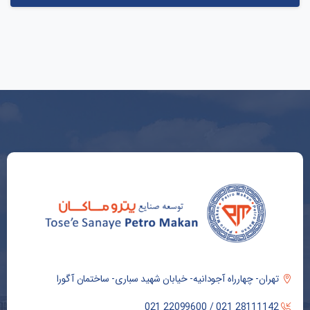
تهران- چهارراه آجودانیه- خیابان شهید سباری- ساختمان آگورا
28111142 021 / 22099600 021